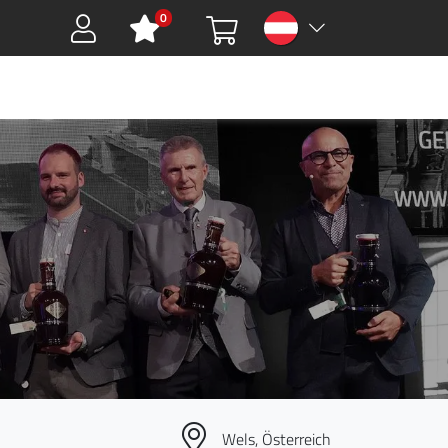
0
Sign in
HMEN
DOWNLOADS
GREEN TOOLS
KARRIERE
KONTAKT
Wels
,
Österreich