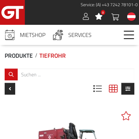
Service: (A) +43 7242 78101-0
0
Sign in
MIETSHOP
SERVICES
PRODUKTE
TIEFROHR