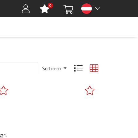
0
Sign in
HMEN
DOWNLOADS
GREEN TOOLS
KARRIERE
KONTAKT
Sortieren
32"-