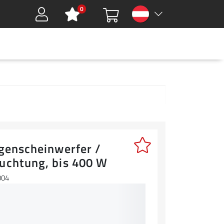
0
Sign in
HMEN
DOWNLOADS
GREEN TOOLS
KARRIERE
KONTAKT
ogenscheinwerfer /
uchtung, bis 400 W
004