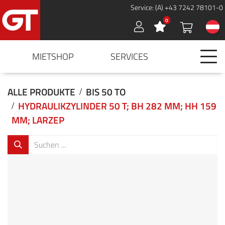
Service: (A) +43 7242 78101-0
0
Sign in
MIETSHOP
SERVICES
ALLE PRODUKTE
BIS 50 TO
HYDRAULIKZYLINDER 50 T; BH 282 MM; HH 159
MM; LARZEP