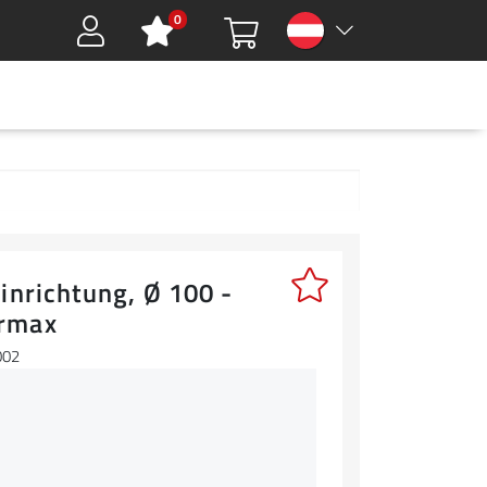
0
Sign in
HMEN
DOWNLOADS
GREEN TOOLS
KARRIERE
KONTAKT
inrichtung, Ø 100 -
rmax
002