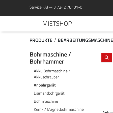
Service: (A) +43 7242 78101-0
MIETSHOP
PRODUKTE
BEARBEITUNGSMASCHIN
Bohrmaschine /
Bohrhammer
Akku Bohrmaschine /
Akkuschrauber
Anbohrgerät
Diamantbohrgerät
Bohrmaschine
Kern- / Magnetbohrmaschine
Anboh