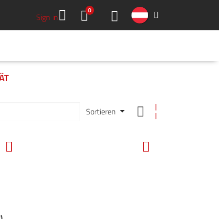
0
Sign in
HMEN
DOWNLOADS
GREEN TOOLS
KARRIERE
KONTAKT
ÄT
Sortieren
),