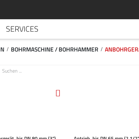
SERVICES
HOME
UNTERNE
EN
BOHRMASCHINE / BOHRHAMMER
ANBOHRGER
rgerät, bis DN 80 mm (3"),
Antrieb, bis DN 65 mm (2 1/2"