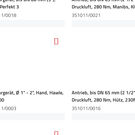
Perfekt 3
Druckluft, 280 Nm, Manibs, Kl
11/0018
351011/0021
rgerät, Ø 1" - 2", Hand, Hawle,
Antrieb, bis DN 65 mm (2 1/2"
00
Druckluft, 280 Nm, Hütz, 230
11/0003
351011/0016