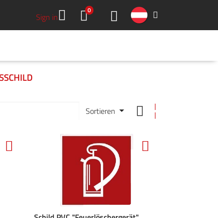
0
Sign in
HMEN
DOWNLOADS
GREEN TOOLS
KARRIERE
KONTAKT
SSCHILD
Sortieren
Schild PVC "Feuerlöschergerät"